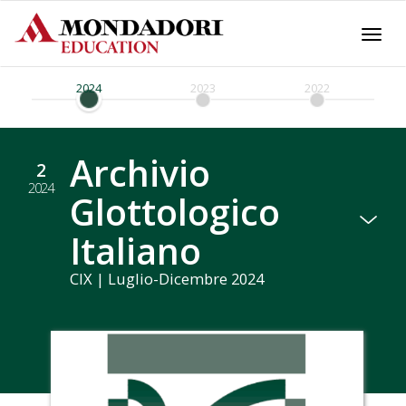
Togg
navi
2024
2023
2022
Archivio
2
2024
Glottologico
Italiano
CIX | Luglio-Dicembre 2024