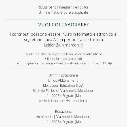
Rivista per gli insegnanti e i cultori
di matematiche pure e applicate
VUOI COLLABORARE?
I contributi possono essere inviati in formato elettronico al
segretario Luca Alfieri per posta elettronica
l.alfieri@unimarconi.it
I contributi devono rispettare le seguenti caratteristiche:
• file in formato .doc e .pdf
• le immagini fornite devono avere una definizione minima di 300 dpi
Amministrazione e
Ufficio Abbonamenti:
Mondadori Education S.p.A.
Servizio Periodici, Via Arnoldo Mondadori
1 - 20054 Segrate (MI)
periodici.monnier@lemonnier.it
.
Redazione:
Archimede | Via Arnoldo Mondadori,
1 - 20054 Segrate (MI)