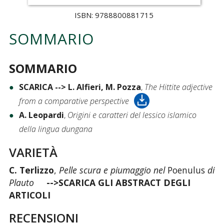
ISBN: 9788800881715
SOMMARIO
SOMMARIO
SCARICA --> L. Alfieri, M. Pozza
,
The Hittite adjective
from a comparative perspective
A. Leopardi
,
Origini e caratteri del lessico islamico
della lingua dungana
VARIETÀ
C. Terlizzo
,
Pelle scura e piumaggio nel
Poenulus
di
Plauto
-->SCARICA GLI ABSTRACT DEGLI
ARTICOLI
RECENSIONI